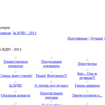
алерея
лавная
За ВДВ! - 2013
Популярные
|
Лучшие
а ВДВ! - 2013
Торжественное
Продолжаем
Пристрелка
открытие
открывать
Брр... Она ж
Страна знает героев!
Урааа! Фонтаннн!!!
ледяная!!!
За ВДВ!
А теперь под музыку
Танцы шманцы
Перетягиваем
Оральная команда
Тянем-потянем и...
девушек