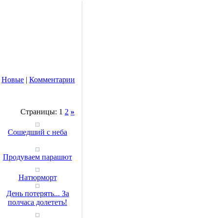
|
Новые
|
Комментарии
Страницы: 1
2
»
Сошедший с неба
Продуваем парашют
Натюрморт
День потерять... За
полчаса долететь!