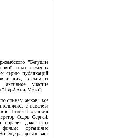
ржембского "Бегущие
первобытных племенах
ем серию публикаций
ов из них, в съемках
а активное участие
лы "ПарААвисМото".
по спинам быков" все
полнялись с паралета
вис. Пилот Потапкин
ератор Седов Сергей.
о паралет даже стал
фильма, органично
Это еще раз доказывает